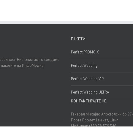
ПАКЕТИ
Perfect PROMO X
реалност. Ние секогаш го следиме
д пакетите на ИнфоМедиа.
Perfect Wedding
Perfect Wedding VIP
Perfect Wedding ULTRA
КОНТАКТИРАЈТЕ НЕ.
Генерал Михајло Апостолски бр.27
Порта Пролет 1ви кат, Штип
Мобилен: +389 78 379 346
Мобилен: +389 72 242 777