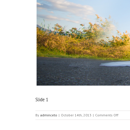
Slide 1
on
By
adminceto
|
October 14th, 2013
|
Comments Off
Slide
1