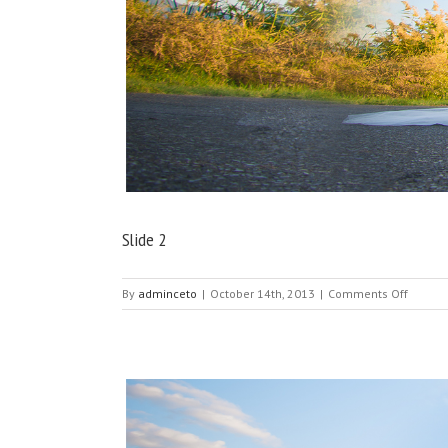
Slide 2
on
By
adminceto
|
October 14th, 2013
|
Comments Off
Slide
2