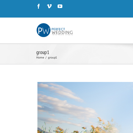
group1
Home
/
group1