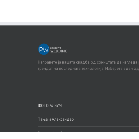
Направете ја вашата свадба од соништата да изгледа 
трендот на последната технологија. Изберете еден о
ФОТО АЛБУМ
Тања и Александар
Викторија и Симеон