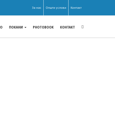
За нас
Општи услови
Контакт
ЕО
ПОКАНИ
PHOTOBOOK
КОНТАКТ