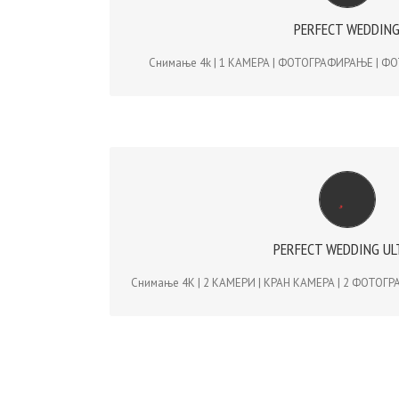
PERFECT WEDDIN
Снимање 4k | 1 КАМЕРА | 1 ФОТОГРАФ | ФОТ
Снимање 4k | 1 КАМЕРА | ФОТОГРАФИРАЊЕ | Ф
PERFECT WEDDING ULTRA | 1
Снимање 4K | 2 КАМЕРИ | КРАН КАМЕРА | 2 ФОТОГР
PERFECT WEDDING U
– steadicam, dolly, dron, flycam, tripod, 
Снимање 4K | 2 КАМЕРИ | КРАН КАМЕРА | 2 ФОТОГР