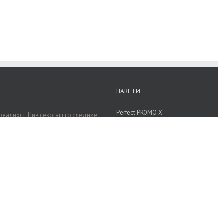
РЕЗЕРВИРАЈ!
ПАКЕТИ
Perfect PROMO X
реалност. Ние секогаш го следиме
д пакетите на ИнфоМедиа.
Perfect Wedding
Perfect Wedding VIP
Perfect Wedding ULTRA
КОНТАКТИРАЈТЕ НЕ.
Генерал Михајло Апостолски бр.27