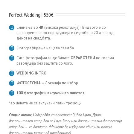
Perfect Wedding | 550€
Снимање во
4K
(Висока резолуција) | Видеото е со
најсовремена пост продукција и се добива 20 дена од
денот на свадбaта.
Фотографирање на цела свадба.
Сите фотографии ги добивате
ОБРАБОТЕНИ
во голема
резолуција без заштита со лого.
WEDDING INTRO
ФОТОСЕСИЈА
– Локација по избор.
100 фотографии вклучени во пакетот.
*во цената не се вклучени патни трошоци
Опционално:
Надградба на пакетот: Видео Кран, Дрон,
дополнителен втор ден за Lоve Story или дополнителна фотосесија
втор ден – со доплата. (Можете да изберете една или повеке
дополнителни услуги од наведените)