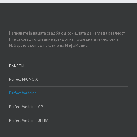
Направете ја вашата свадба од соништата да изгледа реалност.
Ние секогаш го следиме трендот на последната технологија.
Изберете еден од пакетите на ИнфоМедиа.
ПАКЕТИ
Perfect PROMO X
Perfect Wedding
Perfect Wedding VIP
Perfect Wedding ULTRA