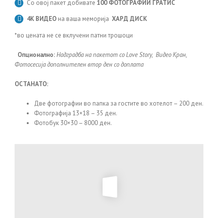
Со овој пакет добивате
100 ФОТОГРАФИИ ГРАТИС
4К ВИДЕО
на ваша меморија
ХАРД ДИСК
*во цената не се вклучени патни трошоци
Опционално:
Надградба на пакетот со Love Story, Видео Кран,
Фотосесија дополнителен втор ден со доплата
ОСТАНАТО:
Две фотографии во папка за гостите во хотелот – 200 ден.
Фотографија 13×18 – 35 ден.
Фотобук 30×30 – 8000 ден.