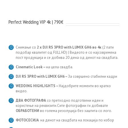
Perfect Wedding VIP 4k | 790€
Снимање со
2 x DJI RS 3PRO with LUMIX GH6 во 4к
(2 пати
подобар квалитет од FULL HD) | Видеото е со најсовремена
пост продукција и се добива 20 дена од денот на свадбата.
Cinematic Look –
на цела свадба.
DJI RS 3PRO with LUMIX GH6
–
За совршено стабилни кадри
WEDDING HIGHLIGHTS –
Најдобрите моменти во кратко
видео.
ДВА ФОТОГРАФА
со претходно подготвени идеи и
користење на реквизити.Сите фотографии ги добивате
ОБРАБОТЕНИ
во голема резолуција без заштита со лого.
ФОТОСЕСИJA
на денот на свадбата на локација по избор