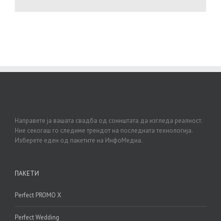
Направете ја вашата свадба од соништата да изгледа реалност.
Ние секогаш го следиме трендот на последната технологија.
Изберете еден од пакетите на ИнфоМедиа.
ПАКЕТИ
Perfect PROMO X
Perfect Wedding