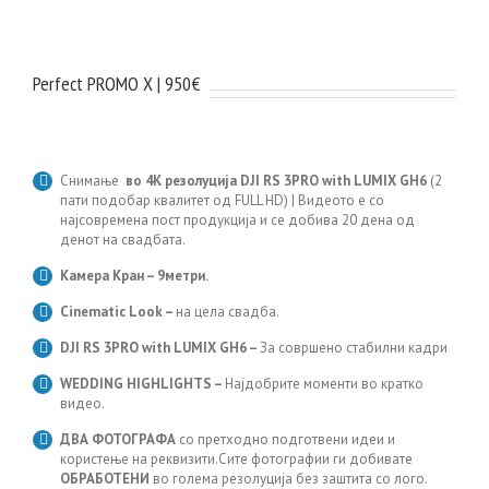
Perfect PROMO X | 950€
Снимање
во 4K резолуција DJI RS 3PRO with LUMIX GH6
(2
пати подобар квалитет од FULL HD) | Видеото е со
најсовремена пост продукција и се добива 20 дена од
денот на свадбата.
Камера Кран – 9метри.
Cinematic Look –
на цела свадба.
DJI RS 3PRO with LUMIX GH6
–
За совршено стабилни кадри
WEDDING HIGHLIGHTS –
Најдобрите моменти во кратко
видео.
ДВА ФОТОГРАФА
со претходно подготвени идеи и
користење на реквизити.Сите фотографии ги добивате
ОБРАБОТЕНИ
во голема резолуција без заштита со лого.