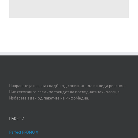
Направете ја вашата свадба од соништата да изгледа реалност.
Ние секогаш го следиме трендот на последната технологија.
Изберете еден од пакетите на ИнфоМедиа.
ПАКЕТИ
Perfect PROMO X