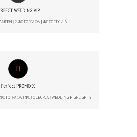
ФОТОГРАФА | ФОТОСЕСИЈА | WEDDING HIGHLIGHT –
ERFECT WEDDING VIP
c, dolly, flycam, tripod, slider…
КАМЕРИ | 2 ФОТОГРАФА | ФОТОСЕСИЈА
PERFECT PROMO X | 950€
Perfect PROMO X
2 ФОТОГРАФА | ФОТОСЕСИЈА | WEDDING HIGHLIGHTS
2 ФОТОГРАФА | ФОТОСЕСИЈА | WEDDING HIGHLIGHTS