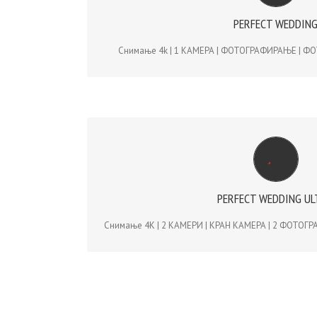
PERFECT WEDDIN
Снимање 4k | 1 КАМЕРА | 1 ФОТОГРАФ | ФОТ
Снимање 4k | 1 КАМЕРА | ФОТОГРАФИРАЊЕ | Ф
PERFECT WEDDING ULTRA | 1
Снимање 4K | 2 КАМЕРИ | КРАН КАМЕРА | 2 ФОТОГР
PERFECT WEDDING U
– steadicam, dolly, dron, flycam, tripod, 
Снимање 4K | 2 КАМЕРИ | КРАН КАМЕРА | 2 ФОТОГР