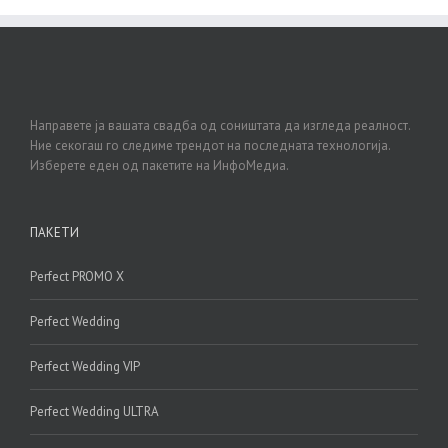
Направете ја вашата свадба од соништата да изгледа реалност.
Ние секогаш го следиме трендот на последната технологија.
Изберете еден од пакетите на ИнфоМедиа.
ПАКЕТИ
Perfect PROMO X
Perfect Wedding
Perfect Wedding VIP
Perfect Wedding ULTRA