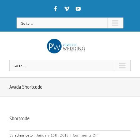
Go to...
Go to...
Avada Shortcode
Shortcode
on
By
adminceto
|
January 15th, 2015
|
Comments Off