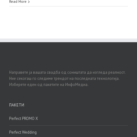
Shortcode
Read More
Направете ја вашата свадба од соништата да изгледа реалност.
Ние секогаш го следиме трендот на последната технологија.
Изберете еден од пакетите на ИнфоМедиа.
ПАКЕТИ
Perfect PROMO X
Perfect Wedding