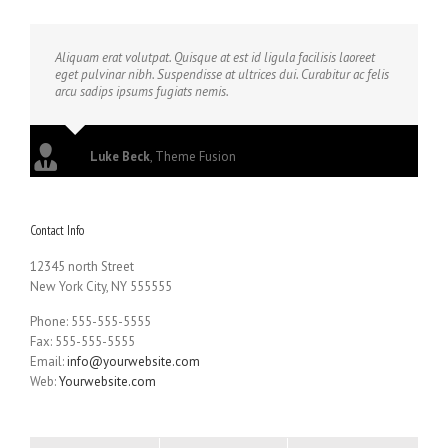
Aliquam erat volutpat. Quisque at est id ligula facilisis laoreet
eget pulvinar nibh. Suspendisse at ultrices dui. Curabitur ac felis
arcu sadips ipsums fugiats nemis.
Luke Beck
,
Theme Fusion
Contact Info
12345 north Street
New York City, NY 555555
Phone: 555-555-5555
Fax: 555-555-5555
Email:
info@yourwebsite.com
Web:
Yourwebsite.com