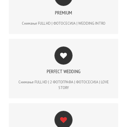
PREMIUM | 200€
PREMIUM
Снимање FULL HD | ФОТОСЕСИЈА | WEDDING INTRO
Снимање FULL HD | ФОТОСЕСИЈА | WEDDING INTRO
PERFECT WEDDING | 325€
PERFECT WEDDING
Снимање FULL HD | 2 ФОТОГРАФА | ФОТОСЕСИЈА | LOVE
STORY
Снимање FULL HD | 2 ФОТОГРАФА | ФОТОСЕСИЈА | LOVE
STORY
PERFECT WEDDING VIP | 500€