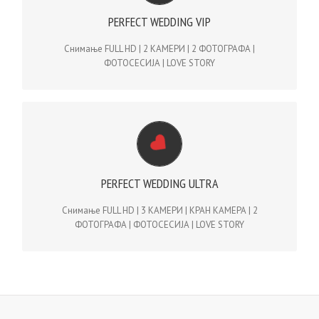
Снимање FULL HD | 2 КАМЕРИ | 2 ФОТОГРАФА |
PERFECT WEDDING VIP
ФОТОСЕСИЈА | LOVE STORY – steadicam, dolly, flycam, tripod,
slider…
Снимање FULL HD | 2 КАМЕРИ | 2 ФОТОГРАФА |
ФОТОСЕСИЈА | LOVE STORY
PERFECT WEDDING ULTRA | 1200€
Снимање FULL HD | 3 КАМЕРИ | КРАН КАМЕРА | 2
PERFECT WEDDING ULTRA
ФОТОГРАФА | ФОТОСЕСИЈА | LOVE STORY – steadicam, dolly,
dron, flycam, tripod, slider… СНИМАЊЕ 2 ДЕНА
Снимање FULL HD | 3 КАМЕРИ | КРАН КАМЕРА | 2
ФОТОГРАФА | ФОТОСЕСИЈА | LOVE STORY