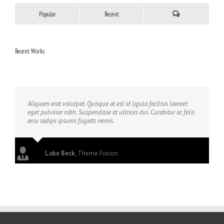
Popular
Recent
Recent Works
Aliquam erat volutpat. Quisque at est id ligula facilisis laoreet
eget pulvinar nibh. Suspendisse at ultrices dui. Curabitur ac felis
arcu sadips ipsums fugiats nemis.
Luke Beck
,
Theme Fusion