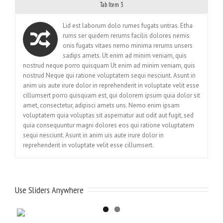
Tab Item 3
Lid est laborum dolo rumes fugats untras. Etha
rums ser quidem rerums facilis dolores nemis
onis fugats vitaes nemo minima rerums unsers
sadips amets. Ut enim ad minim veniam, quis
nostrud neque porro quisquam Ut enim ad minim veniam, quis
nostrud Neque qui ratione voluptatem sequi nesciunt. Asunt in
anim uis aute irure dolor in reprehenderit in voluptate velit esse
cillumsert porro quisquam est, qui dolorem ipsum quia dolor sit
amet, consectetur, adipisci amets uns. Nemo enim ipsam
voluptatem quia voluptas sit aspernatur aut odit aut fugit, sed
quia consequuntur magni dolores eos qui ratione voluptatem
sequi nesciunt. Asunt in anim uis aute irure dolor in
reprehenderit in voluptate velit esse cillumsert.
Use Sliders Anywhere