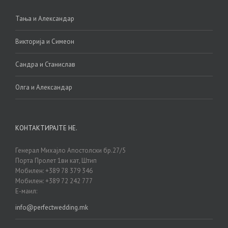
Тања и Александар
Викторија и Симеон
Сандра и Станислав
Олга и Александар
КОНТАКТИРАЈТЕ НЕ.
Генерал Михајло Апостолски бр.27/5
Порта Пролет 1ви кат, Штип
Мобилен: +389 78 379 346
Мобилен: +389 72 242 777
Е-маил:
info@perfectwedding.mk