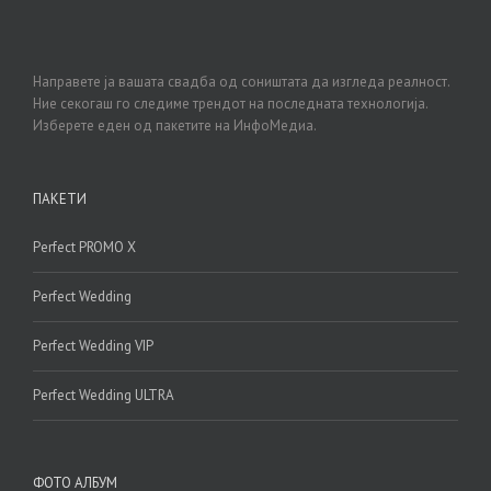
Направете ја вашата свадба од соништата да изгледа реалност.
Ние секогаш го следиме трендот на последната технологија.
Изберете еден од пакетите на ИнфоМедиа.
ПАКЕТИ
Perfect PROMO X
Perfect Wedding
Perfect Wedding VIP
Perfect Wedding ULTRA
ФОТО АЛБУМ