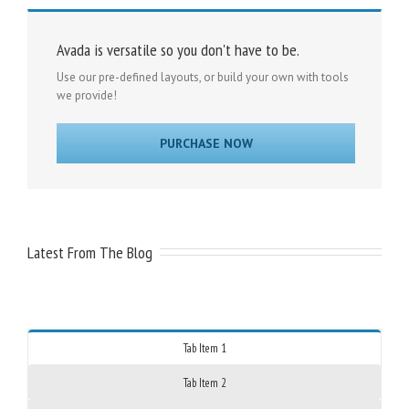
Avada is versatile so you don't have to be.
Use our pre-defined layouts, or build your own with tools
we provide!
PURCHASE NOW
Latest From The Blog
Tab Item 1
Tab Item 2