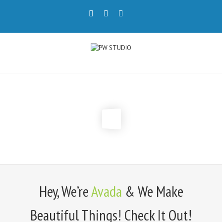
Hey, We’re
Avada
& We Make
Beautiful Things! Check It Out!