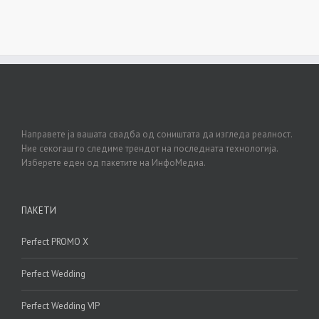
Направете ја вашата свадба од соништата да изгледа реалност.
Ние секогаш го следиме трендот на последната технологија.
Изберете еден од пакетите на ИнфоМедиа.
ПАКЕТИ
Perfect PROMO X
Perfect Wedding
Perfect Wedding VIP