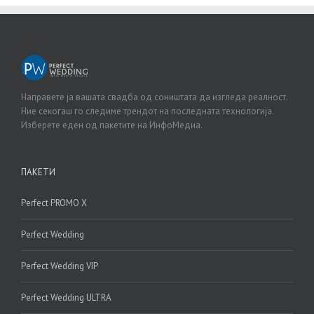
Направете ја вашата свадба од соништата да изгледа реалност.
Ние секогаш го следиме трендот на последната технологија.
Изберете еден од пакетите на ИнфоМедиа.
ПАКЕТИ
Perfect PROMO X
Perfect Wedding
Perfect Wedding VIP
Perfect Wedding ULTRA