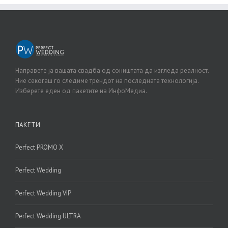
Направете ја вашата свадба од соништата да изгледа реалност.
Ние секогаш го следиме трендот на последната технологија.
Изберете еден од пакетите на ИнфоМедиа.
ПАКЕТИ
Perfect PROMO X
Perfect Wedding
Perfect Wedding VIP
Perfect Wedding ULTRA