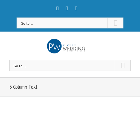
Go to...
Go to...
5 Column Text