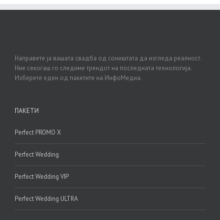
Направете ја вашата свадба од соништата да изгледа реалност.
Ние секогаш го следиме трендот на последната технологија.
Изберете еден од пакетите на ИнфоМедиа.
ПАКЕТИ
Perfect PROMO X
Perfect Wedding
Perfect Wedding VIP
Perfect Wedding ULTRA