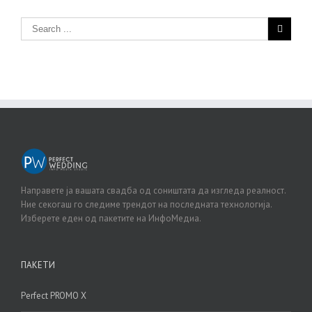
Направете ја вашата свадба од соништата да изгледа реалност.
Ние секогаш го следиме трендот на последната технологија.
Изберете еден од пакетите на ИнфоМедиа.
ПАКЕТИ
Perfect PROMO X