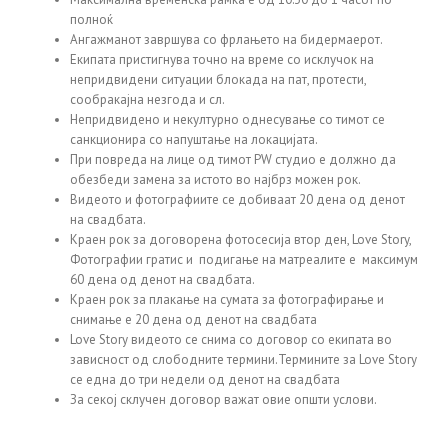
полноќ
Ангажманот завршува со фрлањето на бидермаерот.
Екипата пристигнува точно на време со исклучок на
непридвидени ситуации блокада на пат, протести,
сообракајна незгода и сл.
Непридвидено и некултурно однесување со тимот се
санкционира со напуштање на локацијата.
При повреда на лице од тимот PW студио е должно да
обезбеди замена за истото во најбрз можен рок.
Видеото и фотографиите се добиваат 20 дена од денот
на свадбата.
Краен рок за договорена фотосесија втор ден, Love Story,
Фотографии гратис и подигање на матреалите е максимум
60 дена од денот на свадбата.
Краен рок за плакање на сумата за фотографирање и
снимање е 20 дена од денот на свадбата
Love Story видеото се снима со договор со екипата во
зависност од слободните термини.Термините за Love Story
се една до три недели од денот на свадбата
За секој склучен договор важат овие општи услови.