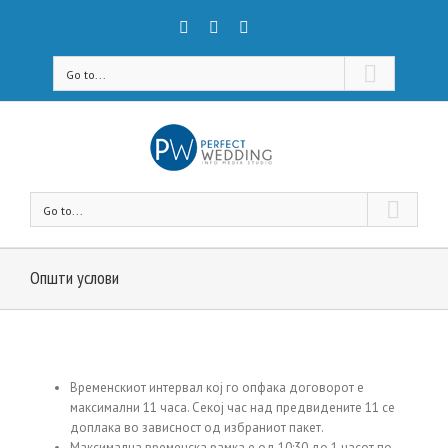
Go to...
Go to...
Општи услови
Временскиот интервал кој го опфака договорот е
максимални 11 часа. Секој час над предвидените 11 се
доплака во зависност од избраниот пакет.
Максимална временска рамка е од 10:30 до 1 часот по