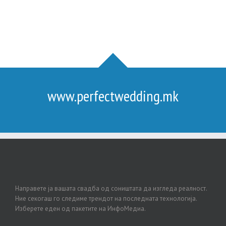
www.perfectwedding.mk
Направете ја вашата свадба од соништата да изгледа реалност.
Ние секогаш го следиме трендот на последната технологија.
Изберете еден од пакетите на ИнфоМедиа.