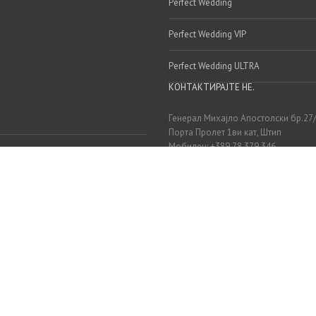
Perfect Wedding
Perfect Wedding VIP
Perfect Wedding ULTRA
КОНТАКТИРАЈТЕ НЕ.
Генерал Михајло Апостолски бр.27
Порта Пролет 1ви кат, Штип
Мобилен: +389 78 379 346
Мобилен: +389 72 242 777
Е-маил:
info@perfectwedding.mk