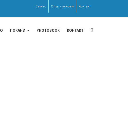
За нас
Општи услови
Контакт
ЕО
ПОКАНИ
PHOTOBOOK
КОНТАКТ