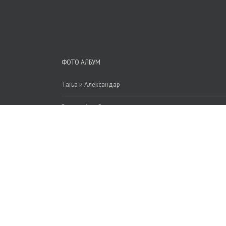
ФОТО АЛБУМ
Тања и Александар
Викторија и Симеон
Сандра и Станислав
Олга и Александар
Copyright 2015 Info Media |
Perfect Wedding