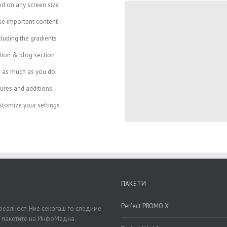
od on any screen size
se important content
cluding the gradients
ction & blog section
e as much as you do.
ures and additions
tomize your settings
ПАКЕТИ
Perfect PROMO X
реалност. Ние секогаш го следиме
д пакетите на ИнфоМедиа.