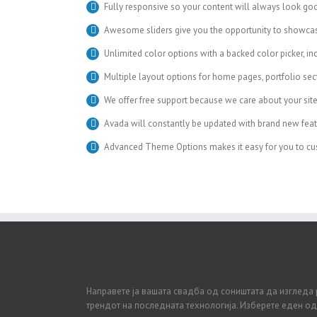
Fully responsive so your content will always look go
Awesome sliders give you the opportunity to showca
Unlimited color options with a backed color picker, in
Multiple layout options for home pages, portfolio se
We offer free support because we care about your sit
Avada will constantly be updated with brand new feat
Advanced Theme Options makes it easy for you to cus
Направете ја вашата свадба од соништата да изгледа 
трендот на последната технологија. Изберете еден о