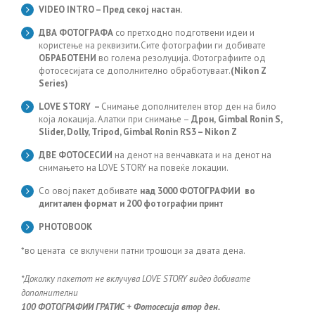
VIDEO INTRO – Пред секој настан.
ДВА ФОТОГРАФА
со претходно подготвени идеи и
користење на реквизити.Сите фотографии ги добивате
ОБРАБОТЕНИ
во голема резолуција. Фотографиите од
фотосесијата се дополнително обработуваат.
(Nikon Z
Series)
LOVE STORY –
Снимање дополнителен втор ден на било
која локација. Алатки при снимање –
Дрон,
Gimbal Ronin S,
Slider, Dolly, Tripod, Gimbal
Ronin RS3 – Nikon Z
ДВЕ ФОТОСЕСИИ
на денот на венчавката и на денот на
снимањето на LOVE STORY на повеќе локации.
Со овој пакет добивате
над 3000 ФОТОГРАФИИ
во
дигитален формат и 200 фотографии принт
PHOTOBOOK
*во цената се вклучени патни трошоци за двата дена.
*Доколку пакетот не вклучува
LOVE STORY видео
добивате
дополнителни
100 ФОТОГРАФИИ ГРАТИС + Фотосесија втор ден.