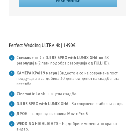
РЕЗЕРВИРАЈ!
Perfect Wedding ULTRA 4k | 1490€
С
нимање со 2 x DJI RS 3PRO with LUMIX GH6 во 4K
резолуција
(2 пати подобра резолуција од FULL HD).
КАМЕРА КРАН 9 метри
| Видеото е со најсовремена пост
продукција и се добива 30 дена од денот на свадбената
веселба.
Cinematic Look –
на цела свадба.
DJI RS 3PRO with LUMIX GH6
–
За совршено стабилни кадри
ДРОН
– кадри од височина
Mavic Pro 3
WEDDING HIGHLIGHTS –
Најдобрите моменти во краткo
видеo.