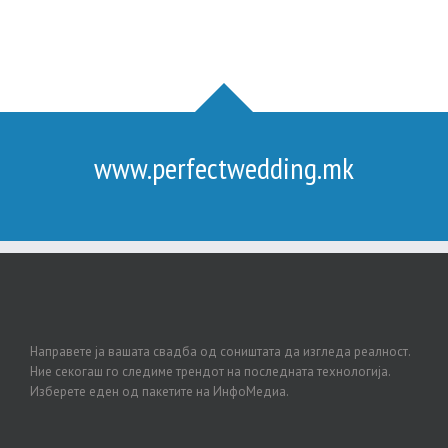
www.perfectwedding.mk
Направете ја вашата свадба од соништата да изгледа реалност.
Ние секогаш го следиме трендот на последната технологија.
Изберете еден од пакетите на ИнфоМедиа.