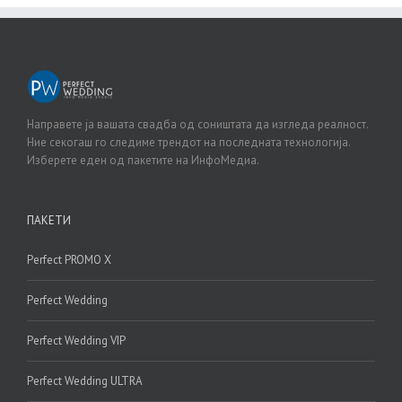
Направете ја вашата свадба од соништата да изгледа реалност.
Ние секогаш го следиме трендот на последната технологија.
Изберете еден од пакетите на ИнфоМедиа.
ПАКЕТИ
Perfect PROMO X
Perfect Wedding
Perfect Wedding VIP
Perfect Wedding ULTRA