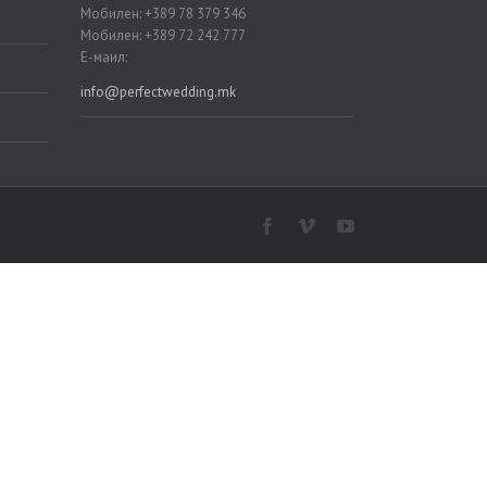
Мобилен: +389 78 379 346
Мобилен: +389 72 242 777
Е-маил:
info@perfectwedding.mk