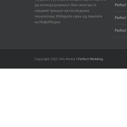
да изгледа реалност. Ние секогаш го
Perfect
следиме трендот на последната
технологија. Изберете еден од пакетите
Perfect
на ИнфоМедиа.
Perfect
Copyright 2015 Info Media |
Perfect Wedding