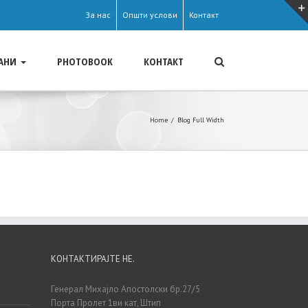
За нас
Општи услови
Контакт
АНИ
PHOTOBOOK
КОНТАКТ
Home
/
Blog Full Width
КОНТАКТИРАЈТЕ НЕ.
Генерал Михајло Апостолски бр.27/5
Порта Пролет 1ви кат, Штип