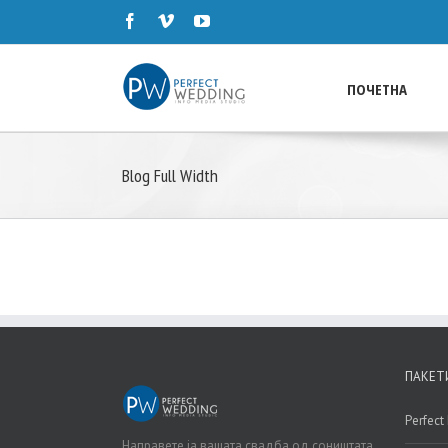
ПОЧЕТНА
Blog Full Width
ПАКЕТ
Perfec
Направете ја вашата свадба од соништата