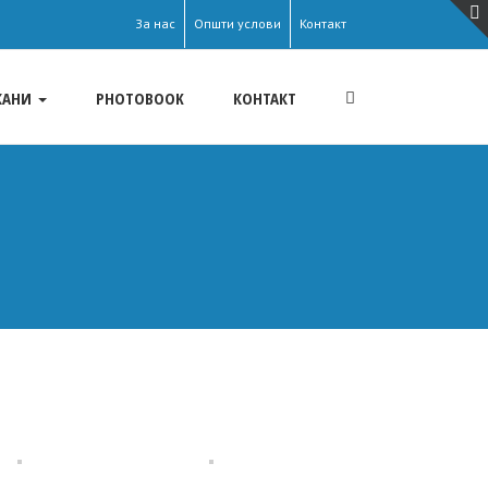
За нас
Општи услови
Контакт
КАНИ
PHOTOBOOK
КОНТАКТ